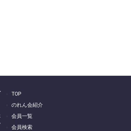
会
TOP
のれん会紹介
ま
会員一覧
に
る
会員検索