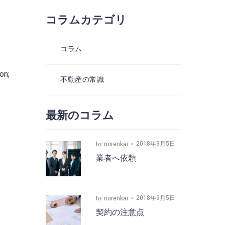
コラムカテゴリ
コラム
on;
不動産の常識
最新のコラム
by
2018年9月5日
norenkai
業者へ依頼
by
2018年9月5日
norenkai
契約の注意点