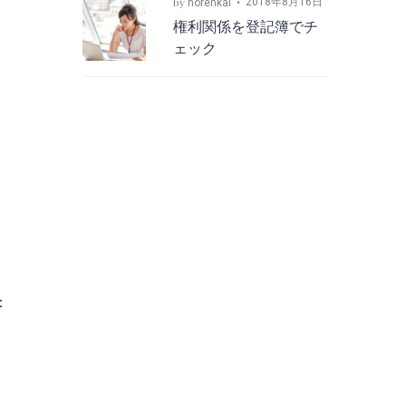
by
2018年8月16日
norenkai
権利関係を登記簿でチ
ェック
：